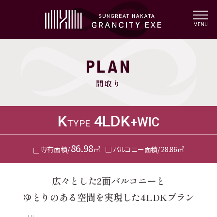
t
o
MENU
g
g
l
e
n
PLAN
a
v
i
間取り
g
a
t
i
o
K
4
LDK
+WIC
TYPE
n
86.98
専有面積/
㎡
バルコニー面積/
28.86㎡
広々とした2面バルコニーと
ゆとりのある空間を実現した4LDKプラン