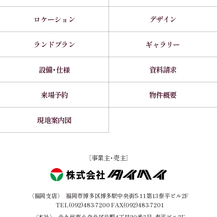
ロケーション
デザイン
ランドプラン
ギャラリー
設備・仕様
資料請求
来場予約
物件概要
現地案内図
［事業主・売主］
〈福岡支店〉
福岡市博多区博多駅中央街5-11第13泰平ビル2F
TEL(092)483-7200 FAX(092)483-7201
〈本社〉
北九州市小倉北区片野4丁目20番3号
泰平ビル3F